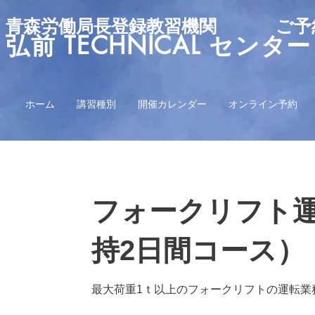
青森労働局長登録教習機関 ご予約
弘前 TECHNICAL
ホーム
講習種別
開催カレンダー
オンライン予約
フォークリフト
持2日間コース）
最大荷重1ｔ以上のフォークリフトの運転業