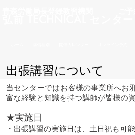
青森労働局長登録教習機関 ご予約
弘前 TECHNICAL
ホーム
講習種別
開催カレンダー
オンライン予約
出張講習について
当センターではお客様の事業所へお
富な経験と知識を持つ講師が皆様の
★実施日
・
出張講習の実施日は、土日祝も可