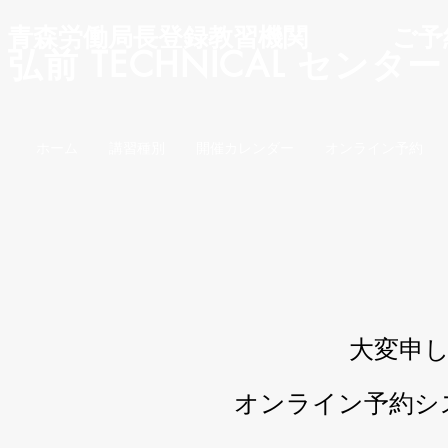
青森労働局長登録教習機関 ご予約
弘前 TECHNICAL
ホーム
講習種別
開催カレンダー
オンライン予約
大変申
オンライン予約シ